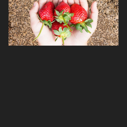
QUI SOMMES-NOUS ?
Voilà 4 générations que notre famille s’est installée « A la
Ferme » au 27 rue principale à Huttendorf.
Jean-Marie Guth a repris l’exploitation en 1972 à l’âge de
21 ans, les premiers plants de fraisiers sont mis en place
en 1978, nous allons ainsi entamé la 45e saison en 2023.