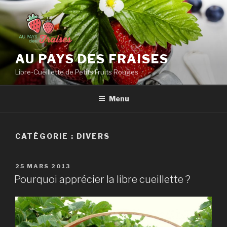
Aller
au
contenu
principal
AU PAYS DES FRAISES
Libre-Cueillette de Petits Fruits Rouges
Menu
CATÉGORIE : DIVERS
PUBLIÉ
25 MARS 2013
LE
Pourquoi apprécier la libre cueillette ?