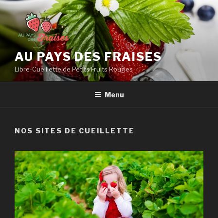
Aller
au
contenu
principal
AU PAYS DES FRAISES
Libre-Cueillette de Petits Fruits Rouges
Menu
NOS SITES DE CUEILLETTE