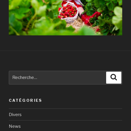
Recherche
Reche
pour
:
CATÉGORIES
Divers
News